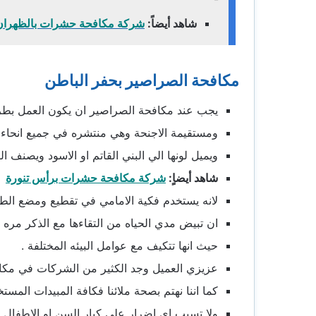
شاهد أيضاً:
شركة مكافحة حشرات بالظهران
مكافحة الصراصير بحفر الباطن
يجب عند مكافحة الصراصير ان يكون العمل بط
ومستقيمة الاجنحة وهي منتشره في جميع انحاء ال
ويميل لونها الي البني القاتم او الاسود ويصنف
شاهد أيضاٍ:
شركة مكافحة حشرات برأس تنورة
لانه يستخدم فكية الامامي في تقطيع ومضع الط
ان تبيض مدي الحياه من التقاءها مع الذكر مره
حيث انها تتكيف مع عوامل البيئه المختلفة .
عزيزي العميل وجد الكثير من الشركات في مكاف
كما اننا نهتم بصحة ملائنا فكافة المبيدات المس
ولا تسبب اي اضرار علي كبار السن او الاطفال ا