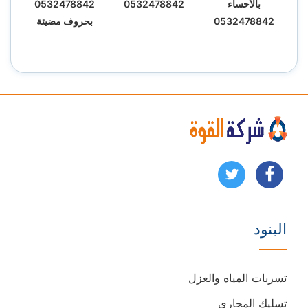
بالأحساء
0532478842
0532478842
0532478842
بحروف مضيئة
تابعنا
تابعنا
على
على
البنود
فيسبوك
يوتيوب
تسربات المياه والعزل
تسليك المجاري